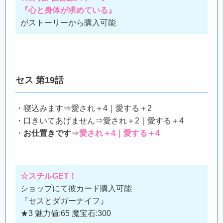
『心と身体が求めている』
がストーリーから購入可能
セス 第19話
・寝込みます⇒愛され＋4｜愛する＋2
・口きいてあげません⇒愛され＋2｜愛する＋4
・
お仕置きです
⇒
愛され＋4｜愛する＋4
☆スチルGET！
ショップにて彼カード購入可能
『セスとダガーナイフ』
★3 魅力値:65 魔宝石:300