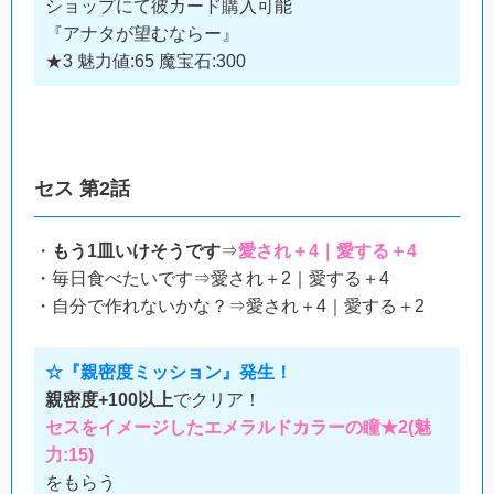
ショップにて彼カード購入可能
『アナタが望むならー』
★3 魅力値:65 魔宝石:300
セス 第2話
・
もう1皿いけそうです
⇒
愛され＋4｜愛する＋4
・毎日食べたいです⇒愛され＋2｜愛する＋4
・自分で作れないかな？⇒愛され＋4｜愛する＋2
☆『親密度ミッション』発生！
親密度+100以上
でクリア！
セスをイメージしたエメラルドカラーの瞳★2(魅
力:15)
をもらう