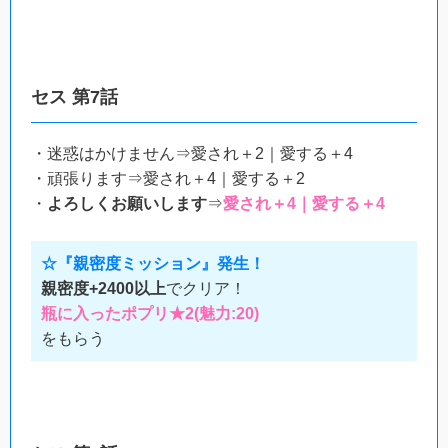
セス 第7話
・迷惑はかけません⇒愛され＋2｜愛する＋4
・頑張ります⇒愛され＋4｜愛する＋2
・
よろしくお願いします
⇒
愛され＋4｜愛する＋4
☆『親密度ミッション』発生！
親密度+2400以上
でクリア！
瓶に入ったポプリ★2(魅力:20)
をもらう