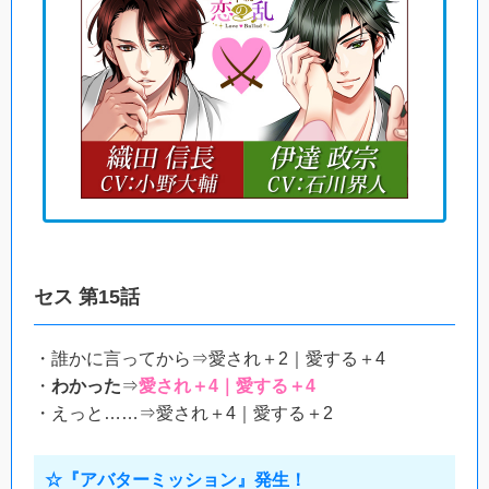
セス 第15話
・誰かに言ってから⇒愛され＋2｜愛する＋4
・
わかった
⇒
愛され＋4｜愛する＋4
・えっと……⇒愛され＋4｜愛する＋2
☆『アバターミッション』発生！