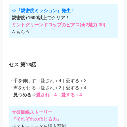
☆『親密度ミッション』発生！
親密度+1600以上
でクリア！
ミントグリーンドロップのピアス(★2魅力:30)
をもらう
セス 第13話
・手を伸ばす⇒愛され＋4｜愛する＋2
・声をかける⇒愛され＋2｜愛する＋4
・
見つめる
⇒
愛され＋4｜愛する＋4
☆彼目線ストーリー
『それぞれの信じる力』
がストーリーから購入可能