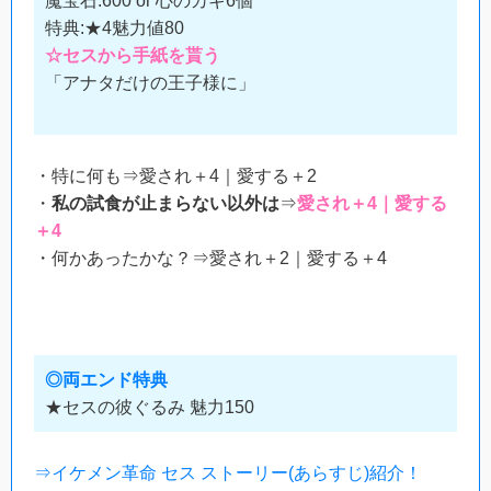
魔宝石:600 or 心のカギ6個
特典:★4魅力値80
☆セスから手紙を貰う
「アナタだけの王子様に」
・特に何も⇒愛され＋4｜愛する＋2
・
私の試食が止まらない以外は
⇒
愛され＋4｜愛する
＋4
・何かあったかな？⇒愛され＋2｜愛する＋4
◎両エンド特典
★セスの彼ぐるみ 魅力150
⇒イケメン革命 セス ストーリー(あらすじ)紹介！