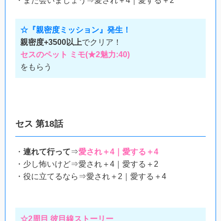
・また会いましょう⇒愛され＋4｜愛する＋2
☆『親密度ミッション』発生！
親密度+3500以上
でクリア！
セスのペット ミモ(★2魅力:40)
をもらう
セス 第18話
・
連れて行って
⇒
愛され＋4｜愛する＋4
・少し怖いけど⇒愛され＋4｜愛する＋2
・役に立てるなら⇒愛され＋2｜愛する＋4
☆2周目 彼目線ストーリー