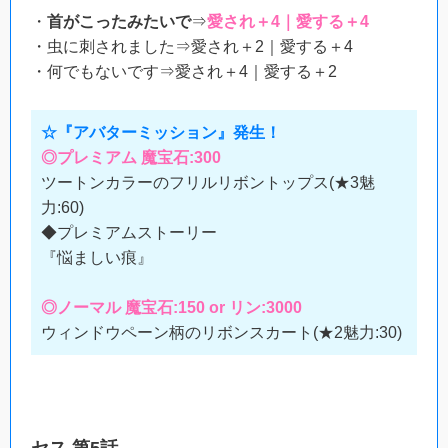
・
首がこったみたいで
⇒
愛され＋4｜愛する＋4
・虫に刺されました⇒愛され＋2｜愛する＋4
・何でもないです⇒愛され＋4｜愛する＋2
☆『アバターミッション』発生！
◎プレミアム 魔宝石:300
ツートンカラーのフリルリボントップス(★3魅
力:60)
◆プレミアムストーリー
『悩ましい痕』
◎ノーマル 魔宝石:150 or リン:3000
ウィンドウペーン柄のリボンスカート(★2魅力:30)
セス 第5話