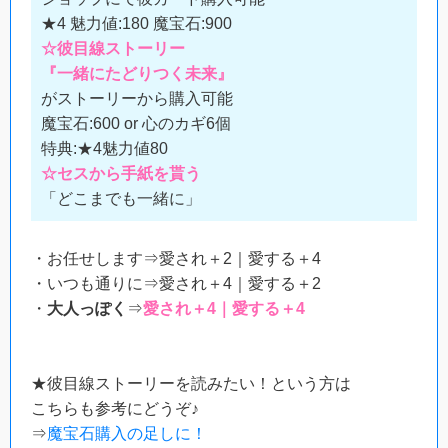
★4 魅力値:180 魔宝石:900
☆彼目線ストーリー
『一緒にたどりつく未来』
がストーリーから購入可能
魔宝石:600 or 心のカギ6個
特典:★4魅力値80
☆セスから手紙を貰う
「どこまでも一緒に」
・お任せします⇒愛され＋2｜愛する＋4
・いつも通りに⇒愛され＋4｜愛する＋2
・
大人っぽく
⇒
愛され＋4｜愛する＋4
★彼目線ストーリーを読みたい！という方は
こちらも参考にどうぞ♪
⇒
魔宝石購入の足しに！